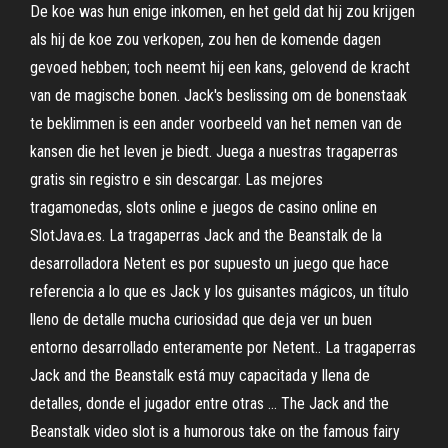
De koe was hun enige inkomen, en het geld dat hij zou krijgen
als hij de koe zou verkopen, zou hen de komende dagen
gevoed hebben; toch neemt hij een kans, gelovend de kracht
van de magische bonen. Jack's beslissing om de bonenstaak
te beklimmen is een ander voorbeeld van het nemen van de
kansen die het leven je biedt. Juega a nuestras tragaperras
gratis sin registro e sin descargar. Las mejores
tragamonedas, slots online e juegos de casino online en
SlotJava.es. La tragaperras Jack and the Beanstalk de la
desarrolladora Netent es por supuesto un juego que hace
referencia a lo que es Jack y los guisantes mágicos, un título
lleno de detalle mucha curiosidad que deja ver un buen
entorno desarrollado enteramente por Netent.. La tragaperras
Jack and the Beanstalk está muy capacitada y llena de
detalles, donde el jugador entre otras … The Jack and the
Beanstalk video slot is a humorous take on the famous fairy