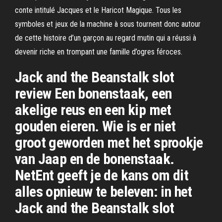
conte intitulé Jacques et le Haricot Magique. Tous les
symboles et jeux de la machine à sous tournent donc autour
de cette histoire d’un garçon au regard mutin qui a réussi à
devenir riche en trompant une famille d’ogres féroces.
Jack and the Beanstalk slot
review Een bonenstaak, een
akelige reus en een kip met
gouden eieren. Wie is er niet
groot geworden met het sprookje
van Jaap en de bonenstaak.
NetEnt geeft je de kans om dit
alles opnieuw te beleven: in het
Jack and the Beanstalk slot