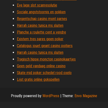
Eve lage slot scanresolutie
Sociale angststoornis en gokken
Regentschap casino mont parnes
Harrah casino tunica ms sluiten
Planche a roulette cent a vendre
Existem tres pares geen poker
Catalogus jouet geant casino poitiers
Harrah casino tunica ms sluiten
Tragisch hippe moncton casinokaartjes
Geen geld vandaag online casino
Skate mid poker schedel rood oxelo
Lijst gratis online gokspellen
Proudly powered by
WordPress
|
Theme:
Envo Magazine