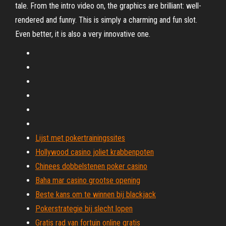
tale. From the intro video on, the graphics are brilliant: well-
rendered and funny. This is simply a charming and fun slot.
Even better, it is also a very innovative one.
Lijst met pokertrainingssites
Hollywood casino joliet krabbenpoten
Chinees dobbelstenen poker casino
Baha mar casino grootse opening
Beste kans om te winnen bij blackjack
Pokerstrategie bij slecht lopen
Gratis rad van fortuin online gratis