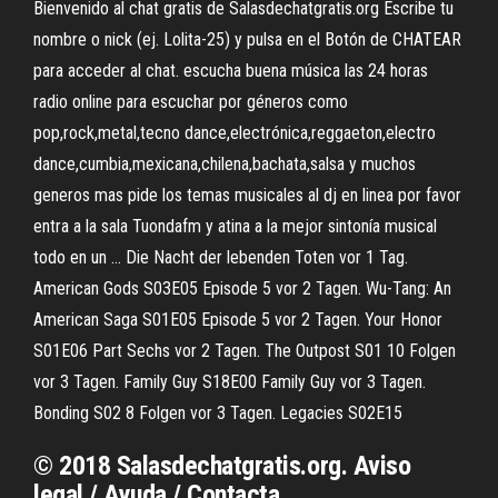
Bienvenido al chat gratis de Salasdechatgratis.org Escribe tu
nombre o nick (ej. Lolita-25) y pulsa en el Botón de CHATEAR
para acceder al chat. escucha buena música las 24 horas
radio online para escuchar por géneros como
pop,rock,metal,tecno dance,electrónica,reggaeton,electro
dance,cumbia,mexicana,chilena,bachata,salsa y muchos
generos mas pide los temas musicales al dj en linea por favor
entra a la sala Tuondafm y atina a la mejor sintonía musical
todo en un … Die Nacht der lebenden Toten vor 1 Tag.
American Gods S03E05 Episode 5 vor 2 Tagen. Wu-Tang: An
American Saga S01E05 Episode 5 vor 2 Tagen. Your Honor
S01E06 Part Sechs vor 2 Tagen. The Outpost S01 10 Folgen
vor 3 Tagen. Family Guy S18E00 Family Guy vor 3 Tagen.
Bonding S02 8 Folgen vor 3 Tagen. Legacies S02E15
© 2018 Salasdechatgratis.org. Aviso
legal / Ayuda / Contacta