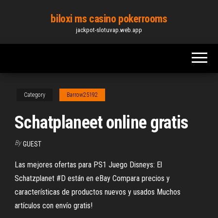
Skip
biloxi ms casino pokerrooms
to
jackpot-slotuvap.web.app
the
content
Category
Barrow25192
Schatplaneet online gratis
By
GUEST
Las mejores ofertas para PS1 Juego Disneys: El
Schatzplanet #D están en eBay Compara precios y
características de productos nuevos y usados Muchos
artículos con envío gratis!