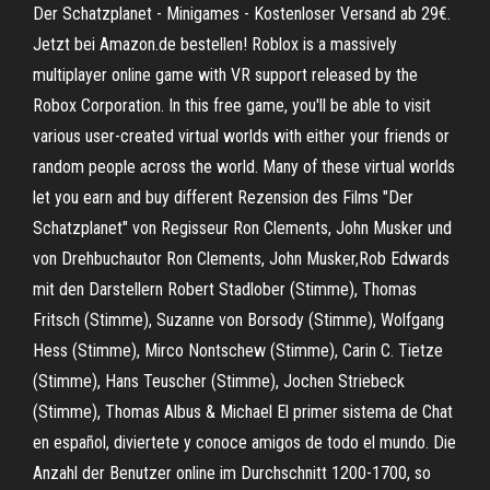
Der Schatzplanet - Minigames - Kostenloser Versand ab 29€.
Jetzt bei Amazon.de bestellen! Roblox is a massively
multiplayer online game with VR support released by the
Robox Corporation. In this free game, you'll be able to visit
various user-created virtual worlds with either your friends or
random people across the world. Many of these virtual worlds
let you earn and buy different Rezension des Films "Der
Schatzplanet" von Regisseur Ron Clements, John Musker und
von Drehbuchautor Ron Clements, John Musker,Rob Edwards
mit den Darstellern Robert Stadlober (Stimme), Thomas
Fritsch (Stimme), Suzanne von Borsody (Stimme), Wolfgang
Hess (Stimme), Mirco Nontschew (Stimme), Carin C. Tietze
(Stimme), Hans Teuscher (Stimme), Jochen Striebeck
(Stimme), Thomas Albus & Michael El primer sistema de Chat
en español, diviertete y conoce amigos de todo el mundo. Die
Anzahl der Benutzer online im Durchschnitt 1200-1700, so