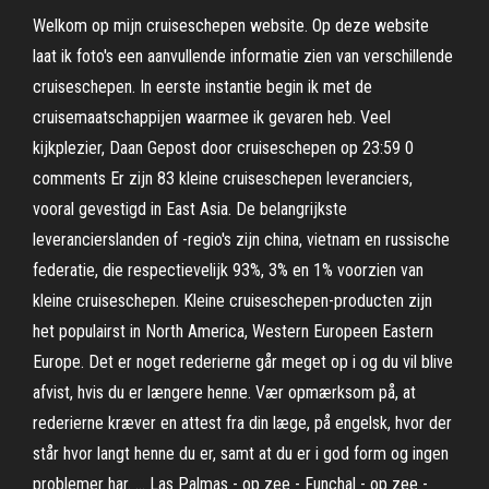
Welkom op mijn cruiseschepen website. Op deze website
laat ik foto's een aanvullende informatie zien van verschillende
cruiseschepen. In eerste instantie begin ik met de
cruisemaatschappijen waarmee ik gevaren heb. Veel
kijkplezier, Daan Gepost door cruiseschepen op 23:59 0
comments Er zijn 83 kleine cruiseschepen leveranciers,
vooral gevestigd in East Asia. De belangrijkste
leverancierslanden of -regio's zijn china, vietnam en russische
federatie, die respectievelijk 93%, 3% en 1% voorzien van
kleine cruiseschepen. Kleine cruiseschepen-producten zijn
het populairst in North America, Western Europeen Eastern
Europe. Det er noget rederierne går meget op i og du vil blive
afvist, hvis du er længere henne. Vær opmærksom på, at
rederierne kræver en attest fra din læge, på engelsk, hvor der
står hvor langt henne du er, samt at du er i god form og ingen
problemer har. … Las Palmas - op zee - Funchal - op zee -