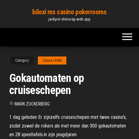
Skip
biloxi ms casino pokerrooms
to
jackpot-slotuvap.web.app
the
content
Category
Clesca14484
Gokautomaten op
cruiseschepen
By
MARK ZUCKERBERG
1 dag geleden Er zijnzelfs cruiseschepen met twee casino's,
zodat zowel de rokers als met meer dan 300 gokautomaten
en 28 speeltafels.in zijn jeugdjaren