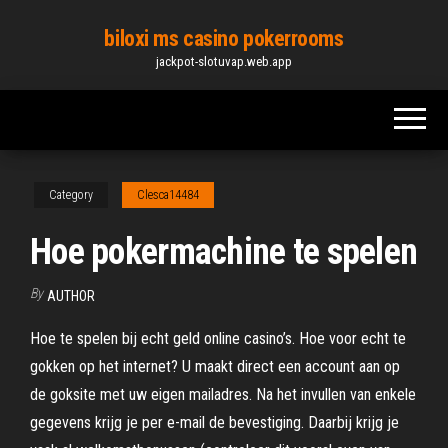
Skip
biloxi ms casino pokerrooms
to
jackpot-slotuvap.web.app
the
content
Category
Clesca14484
Hoe pokermachine te spelen
By
AUTHOR
Hoe te spelen bij echt geld online casino’s. Hoe voor echt te
gokken op het internet? U maakt direct een account aan op
de goksite met uw eigen mailadres. Na het invullen van enkele
gegevens krijg je per e-mail de bevestiging. Daarbij krijg je