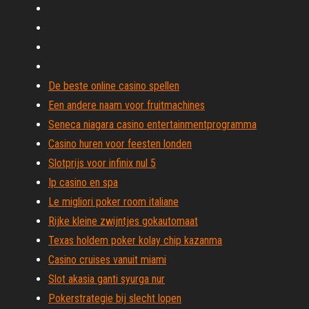
De beste online casino spellen
Een andere naam voor fruitmachines
Seneca niagara casino entertainmentprogramma
Casino huren voor feesten londen
Slotprijs voor infinix nul 5
Ip casino en spa
Le migliori poker room italiane
Rijke kleine zwijntjes gokautomaat
Texas holdem poker kolay chip kazanma
Casino cruises vanuit miami
Slot akasia ganti syurga nur
Pokerstrategie bij slecht lopen