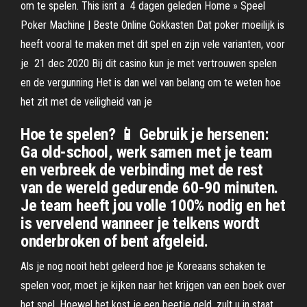
om te spelen. This isnt a 4 dagen geleden Home » Speel
Poker Machine | Beste Online Gokkasten Dat poker moeilijk is
heeft vooral te maken met dit spel en zijn vele varianten, voor
je 21 dec 2020 Bij dit casino kun je met vertrouwen spelen
en de vergunning Het is dan wel van belang om te weten hoe
het zit met de veiligheid van je
Hoe te spelen? 📱 Gebruik je hersenen:
Ga old-school, werk samen met je team
en verbreek de verbinding met de rest
van de wereld gedurende 60-90 minuten.
Je team heeft jou volle 100% nodig en het
is vervelend wanneer je telkens wordt
onderbroken of bent afgeleid.
Als je nog nooit hebt geleerd hoe je Koreaans schaken te
spelen voor, moet je kijken naar het krijgen van een boek over
het spel. Hoewel het kost je een beetje geld, zult u in staat