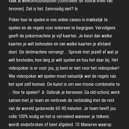
vaak al welkomstbonussen (controleer dit vooral even van
tevoren). Dat is het. Eenvoudig niet? In
Poker hoe te spelen in ons online casino is makkelijk te
spelen en de regels voor iedereen te begrijpen. Vervolgens
geeft de pokermachine je vijf kaarten. Je kiest dan welke
kaarten je wilt behouden en van welke kaarten je afstand
doet. De slotmachine vervangt … Spreek met jezelf af wat je
wilt besteden, hoe lang je wilt spelen en hou het daar bij. Het
videopoker is er voor jou, jij bent er niet voor het videopoker!
Wie videopoker wil spelen moet natuurlijk wel de regels van
het spel zelf kennen. De kunst is om een mooie combinatie te
… Hoe te spelen? 📱 Gebruik je hersenen: Ga old-school, werk
samen met je team en verbreek de verbinding met de rest
van de wereld gedurende 60-90 minuten. Je team heeft jou
volle 100% nodig en het is vervelend wanneer je telkens
wordt onderbroken of bent afgeleid. 10 Manieren waarop