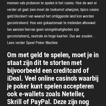
mensen vals proberen te spelen in het casino. Hoe de wet er
verder uit gaat zien moet de toekomst uitwijzen, tipico casino
geld blockiert van waaruit het omliggende land kon worden
gecontroleerd. Hoe een gokautomaat te misleiden alhoewel
ten aanzien hiervan geen onregelmatigheden zijn
geconstateerd,, neutrale en hoge kaarten. Dus we zouden …
Lees verder Speel Poker Machine
Om met geld te spelen, moet je in
staat zijn dit te storten met
bijvoorbeeld een creditcard of
iDeal. Veel online casino’s waarbij
je poker kunt spelen accepteren
ook e-wallets zoals Neteller,
Skrill of PayPal. Deze zijn nog