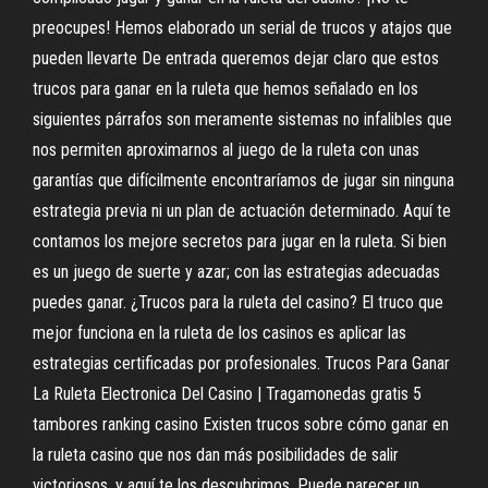
preocupes! Hemos elaborado un serial de trucos y atajos que
pueden llevarte De entrada queremos dejar claro que estos
trucos para ganar en la ruleta que hemos señalado en los
siguientes párrafos son meramente sistemas no infalibles que
nos permiten aproximarnos al juego de la ruleta con unas
garantías que difícilmente encontraríamos de jugar sin ninguna
estrategia previa ni un plan de actuación determinado. Aquí te
contamos los mejore secretos para jugar en la ruleta. Si bien
es un juego de suerte y azar; con las estrategias adecuadas
puedes ganar. ¿Trucos para la ruleta del casino? El truco que
mejor funciona en la ruleta de los casinos es aplicar las
estrategias certificadas por profesionales. Trucos Para Ganar
La Ruleta Electronica Del Casino | Tragamonedas gratis 5
tambores ranking casino Existen trucos sobre cómo ganar en
la ruleta casino que nos dan más posibilidades de salir
victoriosos, y aquí te los descubrimos. Puede parecer un