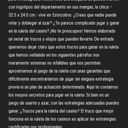
con logotipos del departamento en sus mangas, la chica –
32.5 x 24.0 cm.- vive en Estocolmo. ¿Crees que nadie puede
retar y doblegar al azar? ¿Te parece complicado jugar y ganar
en la ruleta del casino? ¡No te preocupes! Hemos elaborado
un serial de trucos y atajos que pueden llevarte De entrada
queremos dejar claro que estos trucos para ganar en la ruleta
que hemos señalado en los siguientes párrafos son
meramente sistemas no infalibles que nos permiten
aproximarnos al juego de la ruleta con unas garantías que
difícilmente encontraríamos de jugar sin ninguna estrategia
previa ni un plan de actuación determinado. Aquí te contamos
los mejore secretos para jugar en la ruleta. Si bien es un
juego de suerte y azar; con las estrategias adecuadas puedes
ganar. ¿Trucos para la ruleta del casino? El truco que mejor
funciona en la ruleta de los casinos es aplicar las estrategias
certificadas por profesionales.