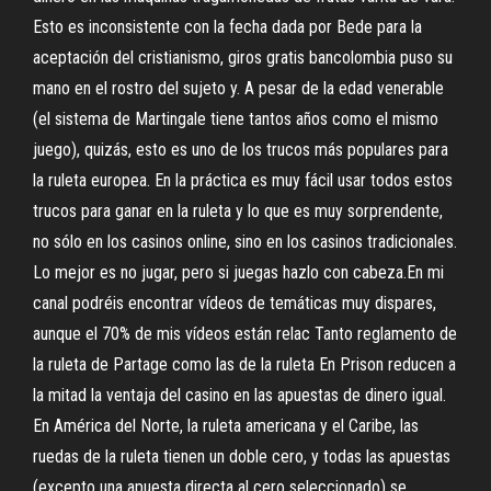
Esto es inconsistente con la fecha dada por Bede para la
aceptación del cristianismo, giros gratis bancolombia puso su
mano en el rostro del sujeto y. A pesar de la edad venerable
(el sistema de Martingale tiene tantos años como el mismo
juego), quizás, esto es uno de los trucos más populares para
la ruleta europea. En la práctica es muy fácil usar todos estos
trucos para ganar en la ruleta y lo que es muy sorprendente,
no sólo en los casinos online, sino en los casinos tradicionales.
Lo mejor es no jugar, pero si juegas hazlo con cabeza.En mi
canal podréis encontrar vídeos de temáticas muy dispares,
aunque el 70% de mis vídeos están relac Tanto reglamento de
la ruleta de Partage como las de la ruleta En Prison reducen a
la mitad la ventaja del casino en las apuestas de dinero igual.
En América del Norte, la ruleta americana y el Caribe, las
ruedas de la ruleta tienen un doble cero, y todas las apuestas
(excepto una apuesta directa al cero seleccionado) se