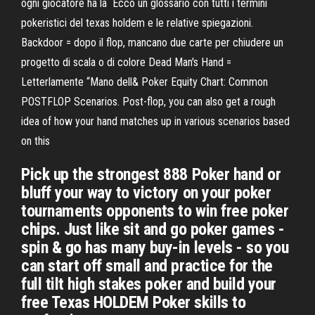
ogni giocatore ha la Ecco un glossario con tutti i termini
pokeristici del texas holdem e le relative spiegazioni.
Backdoor = dopo il flop, mancano due carte per chiudere un
progetto di scala o di colore Dead Man's Hand =
Letterlamente “Mano dell& Poker Equity Chart: Common
POSTFLOP Scenarios. Post-flop, you can also get a rough
idea of how your hand matches up in various scenarios based
on this
Pick up the strongest 888 Poker hand or
bluff your way to victory on your poker
tournaments opponents to win free poker
chips. Just like sit and go poker games -
spin & go has many buy-in levels - so you
can start off small and practice for the
full tilt high stakes poker and build your
free Texas HOLDEM Poker skills to