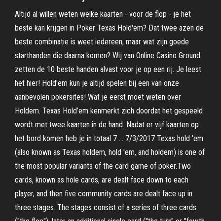
Altijd al willen weten welke kaarten - voor de flop - je het
beste kan krijgen in Poker Texas Hold'em? Dat twee azen de
beste combinatie is weet iedereen, maar wat zijn goede
starthanden die daarna komen? Wij van Online Casino Ground
zetten de 10 beste handen alvast voor je op een rij. Je leest
het hier! Hold'em kun je altijd spelen bij een van onze
aanbevolen pokersites! Wat je eerst moet weten over
Holdem. Texas Hold’em kenmerkt zich doordat het gespeeld
wordt met twee kaarten in de hand. Nadat er vijf kaarten op
het bord komen heb je in totaal 7 … 7/3/2017 Texas hold 'em
(also known as Texas holdem, hold 'em, and holdem) is one of
the most popular variants of the card game of poker.Two
cards, known as hole cards, are dealt face down to each
player, and then five community cards are dealt face up in
three stages. The stages consist of a series of three cards