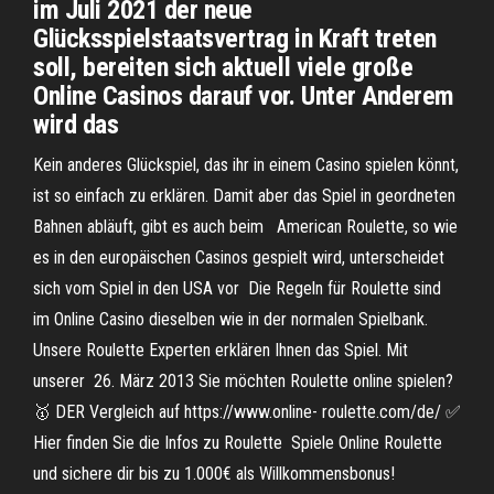
im Juli 2021 der neue
Glücksspielstaatsvertrag in Kraft treten
soll, bereiten sich aktuell viele große
Online Casinos darauf vor. Unter Anderem
wird das
Kein anderes Glückspiel, das ihr in einem Casino spielen könnt,
ist so einfach zu erklären. Damit aber das Spiel in geordneten
Bahnen abläuft, gibt es auch beim American Roulette, so wie
es in den europäischen Casinos gespielt wird, unterscheidet
sich vom Spiel in den USA vor Die Regeln für Roulette sind
im Online Casino dieselben wie in der normalen Spielbank.
Unsere Roulette Experten erklären Ihnen das Spiel. Mit
unserer 26. März 2013 Sie möchten Roulette online spielen?
🥇 DER Vergleich auf https://www.online- roulette.com/de/ ✅
Hier finden Sie die Infos zu Roulette Spiele Online Roulette
und sichere dir bis zu 1.000€ als Willkommensbonus!