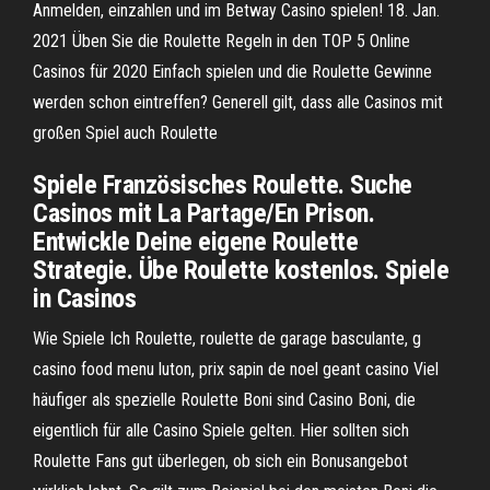
Anmelden, einzahlen und im Betway Casino spielen! 18. Jan.
2021 Üben Sie die Roulette Regeln in den TOP 5 Online
Casinos für 2020 Einfach spielen und die Roulette Gewinne
werden schon eintreffen? Generell gilt, dass alle Casinos mit
großen Spiel auch Roulette
Spiele Französisches Roulette. Suche
Casinos mit La Partage/En Prison.
Entwickle Deine eigene Roulette
Strategie. Übe Roulette kostenlos. Spiele
in Casinos
Wie Spiele Ich Roulette, roulette de garage basculante, g
casino food menu luton, prix sapin de noel geant casino Viel
häufiger als spezielle Roulette Boni sind Casino Boni, die
eigentlich für alle Casino Spiele gelten. Hier sollten sich
Roulette Fans gut überlegen, ob sich ein Bonusangebot