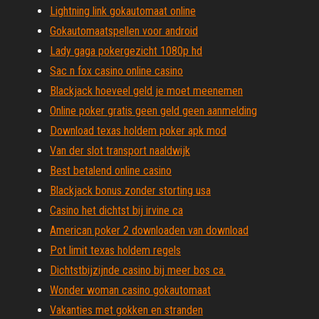
Lightning link gokautomaat online
Gokautomaatspellen voor android
Lady gaga pokergezicht 1080p hd
Sac n fox casino online casino
Blackjack hoeveel geld je moet meenemen
Online poker gratis geen geld geen aanmelding
Download texas holdem poker apk mod
Van der slot transport naaldwijk
Best betalend online casino
Blackjack bonus zonder storting usa
Casino het dichtst bij irvine ca
American poker 2 downloaden van download
Pot limit texas holdem regels
Dichtstbijzijnde casino bij meer bos ca.
Wonder woman casino gokautomaat
Vakanties met gokken en stranden